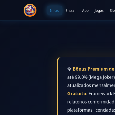
Início
Entrar
App
Jogos
Slo
💎
Bônus Premium de 
até 99.0% (Mega Joker)
atualizados mensalmen
Gratuito:
Framework E-
relatórios conformida
plataformas licenciada