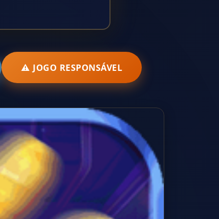
⚠️ JOGO RESPONSÁVEL