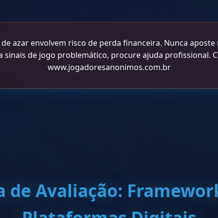
de azar envolvem risco de perda financeira. Nunca aposte
sinais de jogo problemático, procure ajuda profissional. 
www.jogadoresanonimos.com.br
a de Avaliação: Framework
Plataformas Digitais