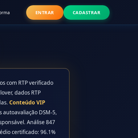
forma
ENTRAR
CADASTRAR
dos com RTP verificado
lover, dados RTP
das.
Conteúdo VIP
s autoavaliação DSM-5,
sponsável. Análise 847
dio certificado: 96.1%