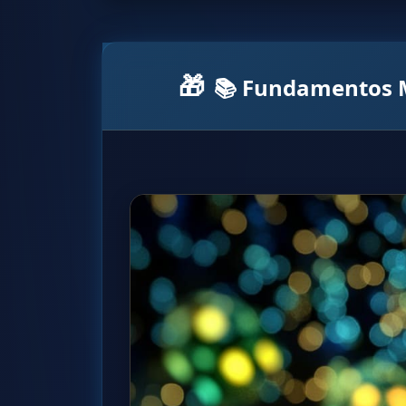
📚 Fundamentos M